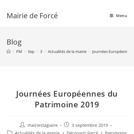
Skip
to
Mairie de Forcé
Menu
content
Blog
>
PM
>
Sep
>
3
>
Actualités de la mairie
>
Journées Européennes 
Journées Européennes du
Patrimoine 2019
Auteur/autrice
Publication
mairiestagiaire
3 septembre 2019
de
publiée :
Post
Actualités de la mairie
/
Découvrir Forcé
/
Patrimoine