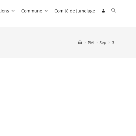
Toggle
tions
Commune
Comité de Jumelage
website
search
>
PM
>
Sep
>
3