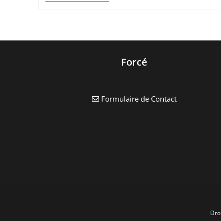
Européennes
Du
Patrimoine
2019
Forcé
Formulaire de Contact
Dro