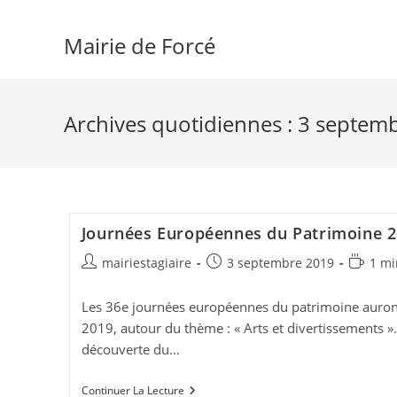
Skip
to
Mairie de Forcé
content
Archives quotidiennes : 3 septem
Journées Européennes du Patrimoine 
Auteur/autrice
Publication
Temps
mairiestagiaire
3 septembre 2019
1 mi
de
publiée :
de
la
lecture :
Les 36e journées européennes du patrimoine auront
publication :
2019, autour du thème : « Arts et divertissements ». 
découverte du…
Journées
Continuer La Lecture