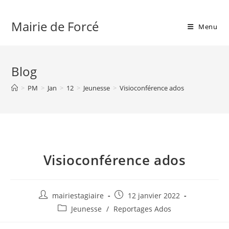
Skip
to
Mairie de Forcé
Menu
content
Blog
>
PM
>
Jan
>
12
>
Jeunesse
>
Visioconférence ados
Visioconférence ados
Auteur/autrice
Publication
mairiestagiaire
12 janvier 2022
de
publiée :
Post
Jeunesse
/
Reportages Ados
la
category:
publication :