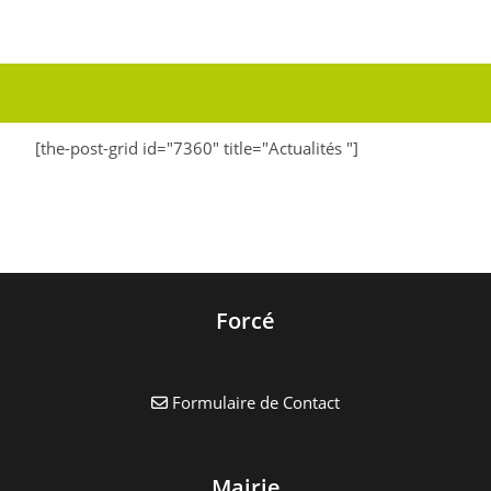
[the-post-grid id="7360" title="Actualités
"]
Forcé
Formulaire de Contact
Mairie