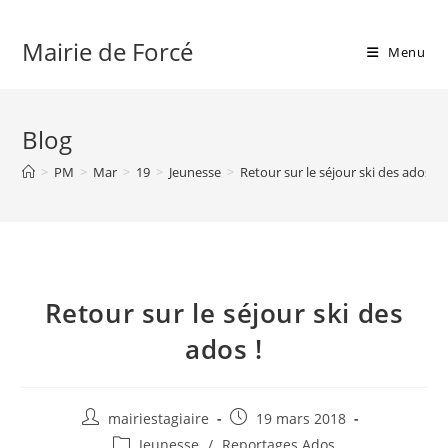
Skip
to
Mairie de Forcé
Menu
content
Blog
>
PM
>
Mar
>
19
>
Jeunesse
>
Retour sur le séjour ski des ados !
Retour sur le séjour ski des
ados !
Auteur/autrice
Publication
mairiestagiaire
19 mars 2018
de
publiée :
Post
Jeunesse
/
Reportages Ados