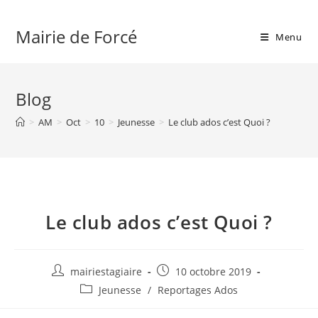
Skip
to
Mairie de Forcé
Menu
content
Blog
>
AM
>
Oct
>
10
>
Jeunesse
>
Le club ados c’est Quoi ?
Le club ados c’est Quoi ?
Auteur/autrice
Publication
mairiestagiaire
10 octobre 2019
de
publiée :
Post
Jeunesse
/
Reportages Ados
la
category:
publication :