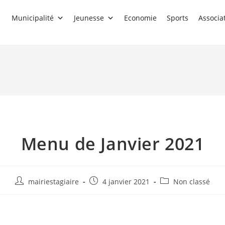
Municipalité
Jeunesse
Economie
Sports
Associa
Menu de Janvier 2021
Auteur/autrice
Publication
Post
mairiestagiaire
4 janvier 2021
Non classé
de
publiée :
category:
la
publication :