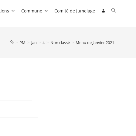
Toggle
tions
Commune
Comité de Jumelage
website
search
>
PM
>
Jan
>
4
>
Non classé
>
Menu de Janvier 2021