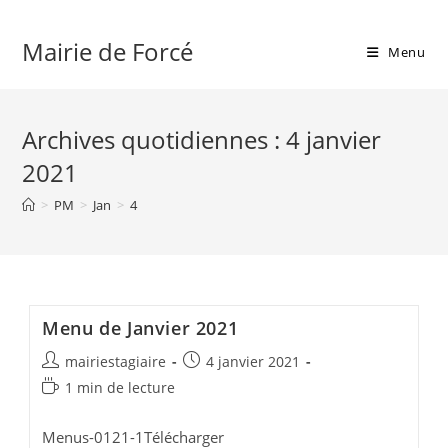
Skip
to
Mairie de Forcé
Menu
content
Archives quotidiennes : 4 janvier
2021
>
PM
>
Jan
>
4
Menu de Janvier 2021
Auteur/autrice
Publication
mairiestagiaire
4 janvier 2021
de
publiée :
Temps
1 min de lecture
la
de
publication :
lecture :
Menus-0121-1Télécharger