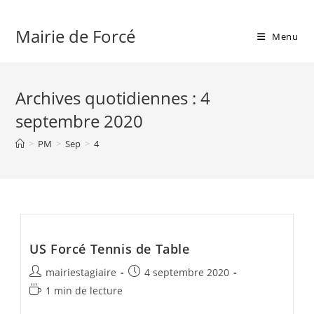
Skip
to
Mairie de Forcé
Menu
content
Archives quotidiennes : 4
septembre 2020
>
PM
>
Sep
>
4
US Forcé Tennis de Table
Auteur/autrice
Publication
mairiestagiaire
4 septembre 2020
de
publiée :
Temps
1 min de lecture
la
de