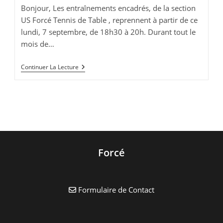
publication :
lecture :
Bonjour, Les entraînements encadrés, de la section
US Forcé Tennis de Table , reprennent à partir de ce
lundi, 7 septembre, de 18h30 à 20h. Durant tout le
mois de…
US
Continuer La Lecture
Forcé
Tennis
De
Table
Forcé
Formulaire de Contact