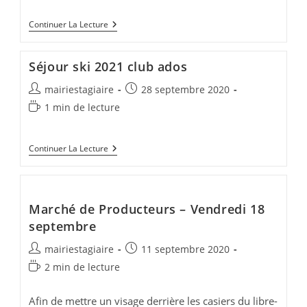
Menus
Continuer La Lecture
Octobre
2020
Séjour ski 2021 club ados
Auteur/autrice
Publication
mairiestagiaire
28 septembre 2020
de
publiée :
Temps
1 min de lecture
la
de
publication :
lecture :
Séjour
Continuer La Lecture
Ski
2021
Club
Ados
Marché de Producteurs – Vendredi 18
septembre
Auteur/autrice
Publication
mairiestagiaire
11 septembre 2020
de
publiée :
Temps
2 min de lecture
la
de
publication :
lecture :
Afin de mettre un visage derrière les casiers du libre-