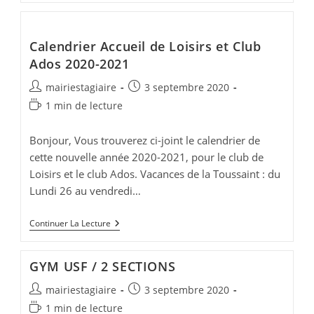
Tennis
De
Table
Calendrier Accueil de Loisirs et Club
Ados 2020-2021
Auteur/autrice
Publication
mairiestagiaire
3 septembre 2020
de
publiée :
Temps
1 min de lecture
la
de
publication :
lecture :
Bonjour, Vous trouverez ci-joint le calendrier de
cette nouvelle année 2020-2021, pour le club de
Loisirs et le club Ados. Vacances de la Toussaint : du
Lundi 26 au vendredi…
Calendrier
Continuer La Lecture
Accueil
De
Loisirs
GYM USF / 2 SECTIONS
Et
Club
Auteur/autrice
Publication
mairiestagiaire
3 septembre 2020
Ados
2020-
de
publiée :
Temps
1 min de lecture
2021