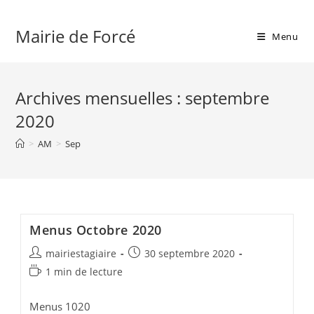
Skip
to
Mairie de Forcé
Menu
content
Archives mensuelles : septembre
2020
>
AM
>
Sep
Menus Octobre 2020
Auteur/autrice
Publication
mairiestagiaire
30 septembre 2020
de
publiée :
Temps
1 min de lecture
la
de
publication :
lecture :
Menus 1020