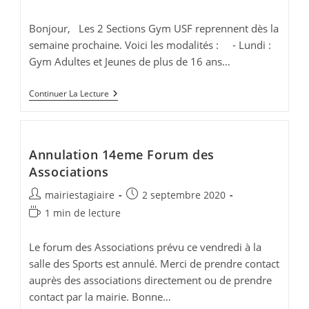
la
de
publication :
lecture :
Bonjour, Les 2 Sections Gym USF reprennent dès la
semaine prochaine. Voici les modalités : - Lundi :
Gym Adultes et Jeunes de plus de 16 ans…
GYM
Continuer La Lecture
USF
/
2
SECTIONS
Annulation 14eme Forum des
Associations
Auteur/autrice
Publication
mairiestagiaire
2 septembre 2020
de
publiée :
Temps
1 min de lecture
la
de
publication :
lecture :
Le forum des Associations prévu ce vendredi à la
salle des Sports est annulé. Merci de prendre contact
auprès des associations directement ou de prendre
contact par la mairie. Bonne…