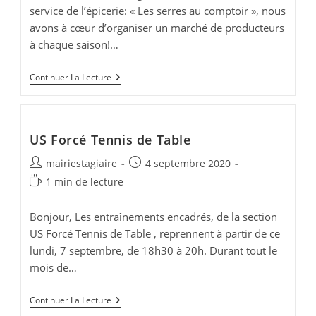
service de l’épicerie: « Les serres au comptoir », nous
avons à cœur d’organiser un marché de producteurs
à chaque saison!…
Marché
Continuer La Lecture
De
Producteurs
–
Vendredi
18
US Forcé Tennis de Table
Septembre
Auteur/autrice
Publication
mairiestagiaire
4 septembre 2020
de
publiée :
Temps
1 min de lecture
la
de
publication :
lecture :
Bonjour, Les entraînements encadrés, de la section
US Forcé Tennis de Table , reprennent à partir de ce
lundi, 7 septembre, de 18h30 à 20h. Durant tout le
mois de…
US
Continuer La Lecture
Forcé