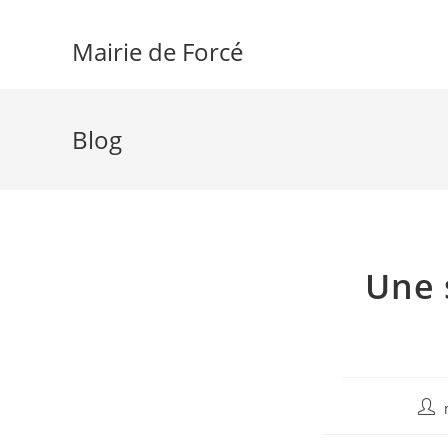
Skip
to
Mairie de Forcé
content
Blog
Une 
Aute
de