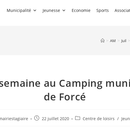
Municipalité
Jeunesse
Economie
Sports
Associa
>
AM
>
Juil
>
semaine au Camping muni
de Forcé
ur/autrice
Publication
Post
mairiestagiaire
22 juillet 2020
Centre de loisirs
/
Jeun
publiée :
category: