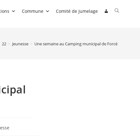
Toggle
tions
Commune
Comité de Jumelage
website
search
22
>
Jeunesse
>
Une semaine au Camping municipal de Forcé
cipal
esse