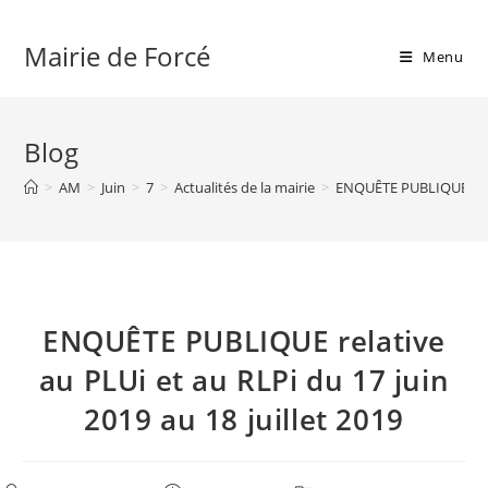
Skip
to
Mairie de Forcé
Menu
content
Blog
>
AM
>
Juin
>
7
>
Actualités de la mairie
>
ENQUÊTE PUBLIQUE relati
ENQUÊTE PUBLIQUE relative
au PLUi et au RLPi du 17 juin
2019 au 18 juillet 2019