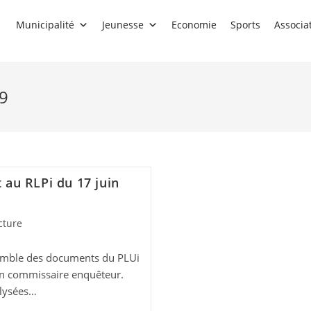
Municipalité
Jeunesse
Economie
Sports
Associa
19
au RLPi du 17 juin
cture
semble des documents du PLUi
un commissaire enquêteur.
alysées…