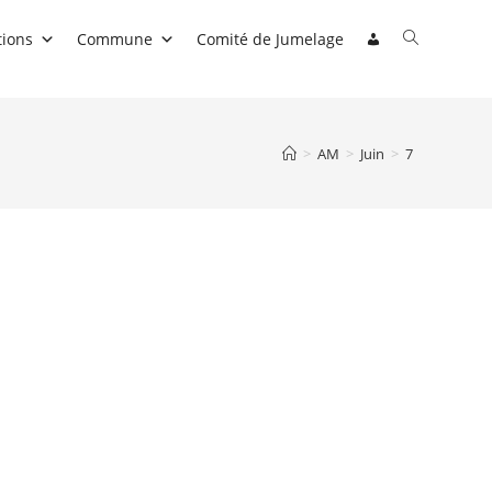
Toggle
tions
Commune
Comité de Jumelage
website
search
>
AM
>
Juin
>
7