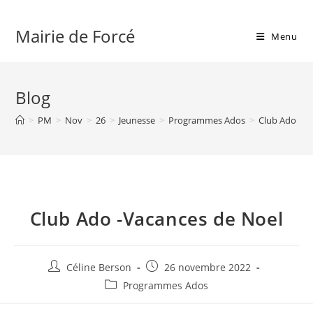
Skip
to
Mairie de Forcé
Menu
content
Blog
>
PM
>
Nov
>
26
>
Jeunesse
>
Programmes Ados
>
Club Ado -Va
Club Ado -Vacances de Noel
Auteur/autrice
Publication
Céline Berson
26 novembre 2022
de
publiée :
Post
Programmes Ados
la
category:
publication :