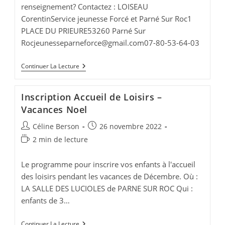
renseignement? Contactez : LOISEAU
CorentinService jeunesse Forcé et Parné Sur Roc1
PLACE DU PRIEURE53260 Parné Sur
Rocjeunesseparneforce@gmail.com
07-80-53-64-03
Club
Continuer La Lecture
Ado
-
Vacances
Inscription Accueil de Loisirs –
De
Noel
Vacances Noel
Auteur/autrice
Publication
Céline Berson
26 novembre 2022
de
publiée :
Temps
2 min de lecture
la
de
publication :
lecture :
Le programme pour inscrire vos enfants à l'accueil
des loisirs pendant les vacances de Décembre. Où :
LA SALLE DES LUCIOLES de PARNE SUR ROC Qui :
enfants de 3…
Inscription
Continuer La Lecture