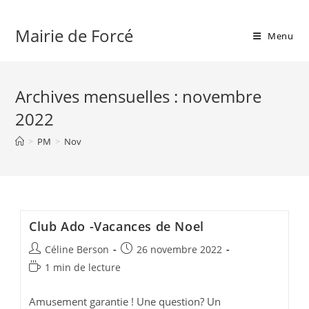
Skip
to
Mairie de Forcé
Menu
content
Archives mensuelles : novembre
2022
>
PM
>
Nov
Club Ado -Vacances de Noel
Auteur/autrice
Publication
Céline Berson
26 novembre 2022
de
publiée :
Temps
1 min de lecture
la
de
publication :
lecture :
Amusement garantie ! Une question? Un