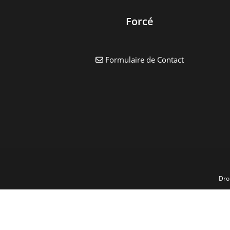
Cet
Été
À
Forcé
L’accueil
De
Loisirs
Formulaire de Contact
Dro