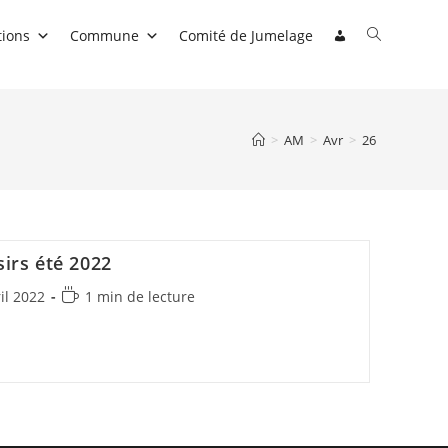
Toggle
tions
Commune
Comité de Jumelage
website
search
>
AM
>
Avr
>
26
sirs été 2022
on
Temps
il 2022
1 min de lecture
de
lecture :