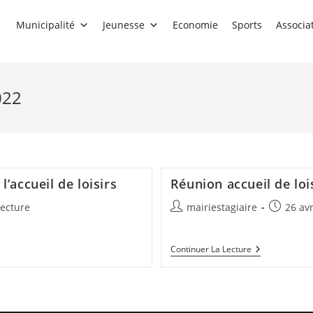
Municipalité
Jeunesse
Economie
Sports
Associa
022
’accueil de loisirs
Réunion accueil de loi
Auteur/autrice
Publicati
lecture
mairiestagiaire
26 avr
de
publiée :
la
Réunion
Continuer La Lecture
publication :
Accueil
De
Loisirs
Été
2022