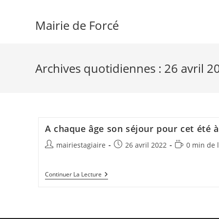
Skip
to
Mairie de Forcé
content
Archives quotidiennes : 26 avril 2
A chaque âge son séjour pour cet été à l
Auteur/autrice
Publication
Temps
mairiestagiaire
26 avril 2022
0 min de 
de
publiée :
de
la
lecture :
A
Continuer La Lecture
publication :
Chaque
Âge
Son
Séjour
Pour