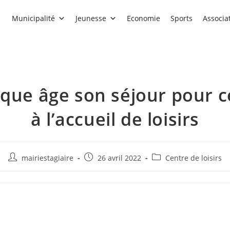
Municipalité
Jeunesse
Economie
Sports
Associa
que âge son séjour pour c
à l’accueil de loisirs
Auteur/autrice
Publication
Post
mairiestagiaire
26 avril 2022
Centre de loisirs
de
publiée :
category:
la
publication :