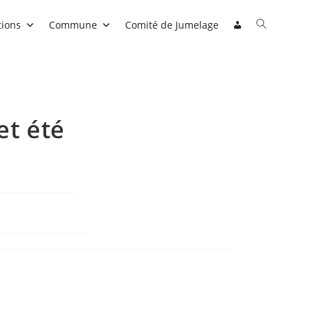
Toggle
tions
Commune
Comité de Jumelage
website
search
et été