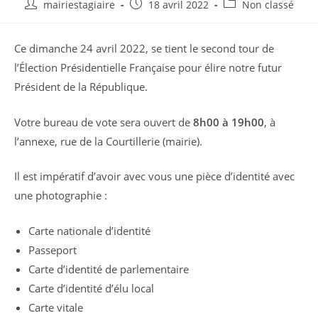
Auteur/autrice
Publication
Post
mairiestagiaire
18 avril 2022
Non classé
de
publiée :
category:
la
Ce dimanche 24 avril 2022, se tient le second tour de
publication :
l’Élection Présidentielle Française pour élire notre futur
Président de la République.
Votre bureau de vote sera ouvert de
8h00 à 19h00
, à
l’annexe, rue de la Courtillerie (mairie).
Il est impératif d’avoir avec vous une pièce d’identité avec
une photographie :
Carte nationale d’identité
Passeport
Carte d’identité de parlementaire
Carte d’identité d’élu local
Carte vitale