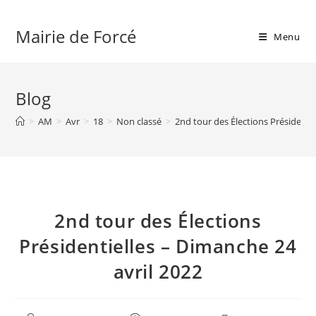
Skip
to
Mairie de Forcé
Menu
content
Blog
>
AM
>
Avr
>
18
>
Non classé
>
2nd tour des Élections Présidenti
2nd tour des Élections
Présidentielles – Dimanche 24
avril 2022