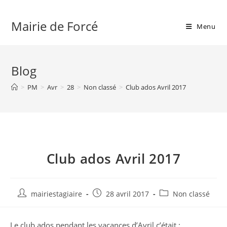
Skip
to
Mairie de Forcé
Menu
content
Blog
>
PM
>
Avr
>
28
>
Non classé
>
Club ados Avril 2017
Club ados Avril 2017
Auteur/autrice
Publication
Post
mairiestagiaire
28 avril 2017
Non classé
de
publiée :
category:
la
Le club ados pendant les vacances d’Avril c’était :
publication :