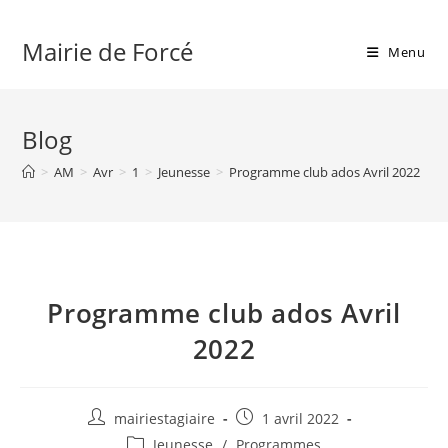
Skip
to
Mairie de Forcé
Menu
content
Blog
>
AM
>
Avr
>
1
>
Jeunesse
>
Programme club ados Avril 2022
Programme club ados Avril
2022
Auteur/autrice
Publication
mairiestagiaire
1 avril 2022
de
publiée :
Post
Jeunesse
/
Programmes