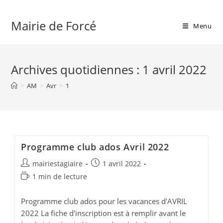
Skip
to
Mairie de Forcé
Menu
content
Archives quotidiennes : 1 avril 2022
>
AM
>
Avr
>
1
Programme club ados Avril 2022
Auteur/autrice
Publication
mairiestagiaire
1 avril 2022
de
publiée :
Temps
1 min de lecture
la
de
publication :
lecture :
Programme club ados pour les vacances d'AVRIL
2022 La fiche d'inscription est à remplir avant le