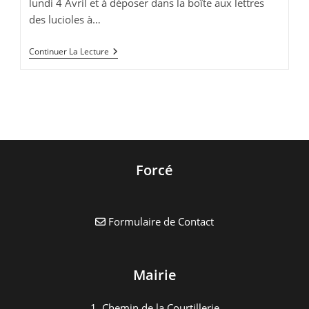
lundi 4 Avril et à déposer dans la boîte aux lettres
des lucioles à…
Programme
Continuer La Lecture
Club
Ados
Avril
2022
Forcé
Formulaire de Contact
Mairie
1, Chemin de la Courtillerie