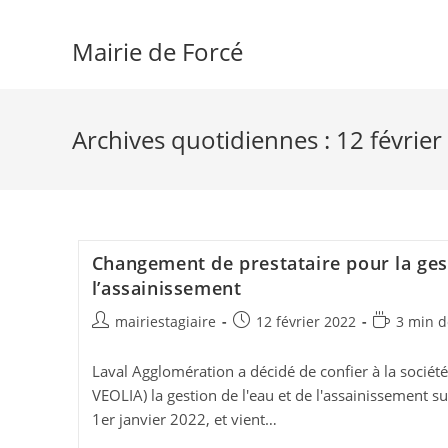
Skip
to
Mairie de Forcé
content
Archives quotidiennes : 12 févrie
Changement de prestataire pour la gest
l’assainissement
Auteur/autrice
Publication
Temps
mairiestagiaire
12 février 2022
3 min d
de
publiée :
de
la
lecture :
Laval Agglomération a décidé de confier à la socié
publication :
VEOLIA) la gestion de l'eau et de l'assainissement 
1er janvier 2022, et vient…