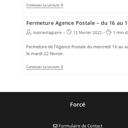
Changement
Continuer La Lecture
De
Prestataire
Pour
Fermeture Agence Postale – du 16 au 1
La
Gestion
Auteur/autrice
Publication
Temps
mairiestagiaire
12 février 2022
1 min d
De
L’eau
de
publiée :
de
Et
la
lecture :
De
Fermeture de l'Agence Postale du mercredi 16 au s
publication :
L’assainissement
le mardi 22 février.
Fermeture
Continuer La Lecture
Agence
Postale
–
Du
16
Au
19
Février
Forcé
2022
Formulaire de Contact