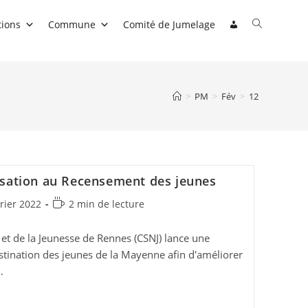
Toggle
tions
Commune
Comité de Jumelage
website
search
>
PM
>
Fév
>
12
isation au Recensement des jeunes
on
Temps
rier 2022
2 min de lecture
de
lecture :
 et de la Jeunesse de Rennes (CSNJ) lance une
tination des jeunes de la Mayenne afin d'améliorer
…