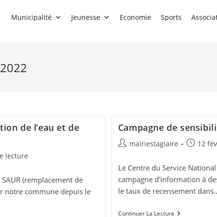
Municipalité
Jeunesse
Economie
Sports
Associa
r 2022
ion de l’eau et de
Campagne de sensibil
Auteur/autrice
Publicati
mairiestagiaire
12 fév
de
publiée :
e lecture
la
Le Centre du Service National
publication :
campagne d'information à des
té SAUR (remplacement de
le taux de recensement dans
sur notre commune depuis le
Campagne
Continuer La Lecture