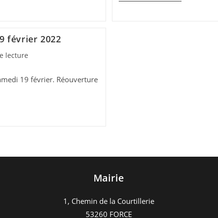
De
Sensibilisati
Au
Recensemen
Des
9 février 2022
Jeunes
e lecture
amedi 19 février. Réouverture
Mairie
1, Chemin de la Courtillerie
53260 FORCE