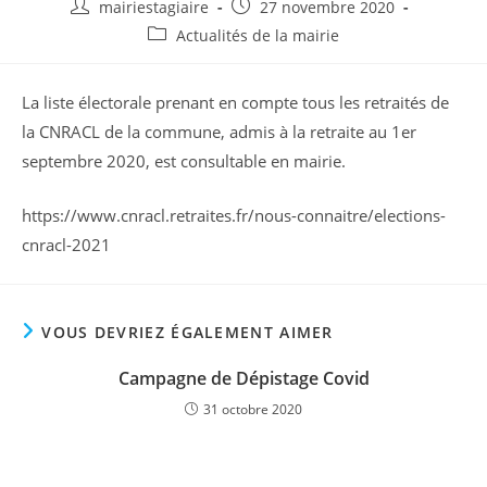
Auteur/autrice
Publication
mairiestagiaire
27 novembre 2020
de
publiée :
Post
Actualités de la mairie
la
category:
publication :
La liste électorale prenant en compte tous les retraités de
la CNRACL de la commune, admis à la retraite au 1er
septembre 2020, est consultable en mairie.
https://www.cnracl.retraites.fr/nous-connaitre/elections-
cnracl-2021
VOUS DEVRIEZ ÉGALEMENT AIMER
Campagne de Dépistage Covid
31 octobre 2020