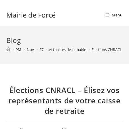
Skip
to
Mairie de Forcé
Menu
content
Blog
>
PM
>
Nov
>
27
>
Actualités de la mairie
>
Élections CNRACL – Éli
Élections CNRACL – Élisez vos
représentants de votre caisse
de retraite