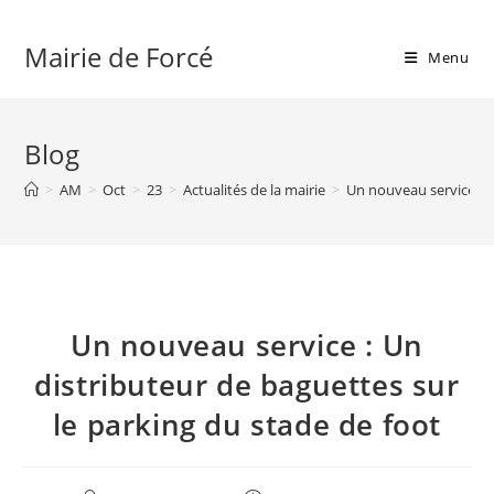
Skip
to
Mairie de Forcé
Menu
content
Blog
>
AM
>
Oct
>
23
>
Actualités de la mairie
>
Un nouveau service : U
Un nouveau service : Un
distributeur de baguettes sur
le parking du stade de foot