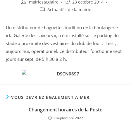
Auteur/autrice
Publication
mairiestagiaire
23 octobre 2014
de
publiée :
Post
Actualités de la mairie
la
category:
publication :
Un distributeur de baguettes tradition de la boulangerie
« la Galerie des saveurs », a été installé sur le parking du
stade à proximité des vestiaires du club de foot . Il est ,
aujourd’hui, opérationnel. Ce distributeur fonctionne sept
jours sur sept, de 5 h 30 à 2 h.
VOUS DEVRIEZ ÉGALEMENT AIMER
Changement horaires de la Poste
2 septembre 2022