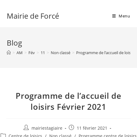
Skip
to
Mairie de Forcé
Menu
content
Blog
>
AM
>
Fév
>
11
>
Non classé
>
Programme de l’accueil de loisirs 
Programme de l’accueil de
loisirs Février 2021
Auteur/autrice
Publication
mairiestagiaire
11 février 2021
de
publiée :
Post
Centre de loisirs
/
Non classé
/
Programme centre de loisirs