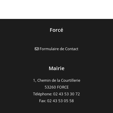
a
t
i
o
Forcé
n
É
v
Formulaire de Contact
è
n
e
Mairie
m
e
1, Chemin de la Courtillerie
n
53260 FORCE
t
Téléphone: 02 43 53 30 72
Fax: 02 43 53 05 58