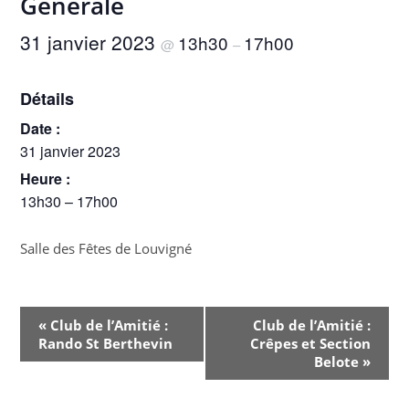
Générale
31 janvier 2023
13h30
17h00
@
–
Détails
Date :
31 janvier 2023
Heure :
13h30 – 17h00
Salle des Fêtes de Louvigné
N
«
Club de l’Amitié :
Club de l’Amitié :
a
Rando St Berthevin
Crêpes et Section
v
Belote
»
i
g