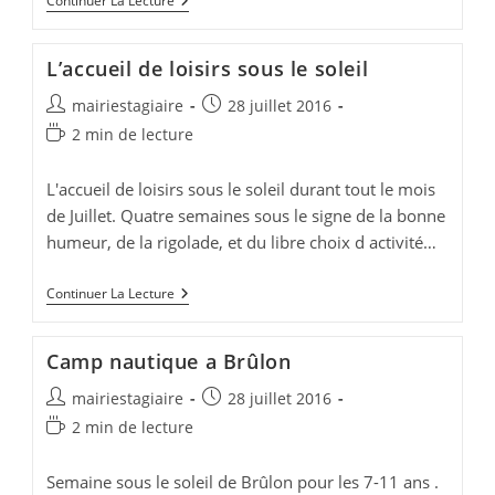
8
Continuer La Lecture
AVRIL
Grand
Jeu
L’accueil de loisirs sous le soleil
Anim’
/
Auteur/autrice
Publication
mairiestagiaire
28 juillet 2016
Enfants
de
publiée :
Temps
2 min de lecture
la
de
publication :
lecture :
L'accueil de loisirs sous le soleil durant tout le mois
de Juillet. Quatre semaines sous le signe de la bonne
humeur, de la rigolade, et du libre choix d activité…
L’accueil
Continuer La Lecture
De
Loisirs
Sous
Camp nautique a Brûlon
Le
Soleil
Auteur/autrice
Publication
mairiestagiaire
28 juillet 2016
de
publiée :
Temps
2 min de lecture
la
de
publication :
lecture :
Semaine sous le soleil de Brûlon pour les 7-11 ans .