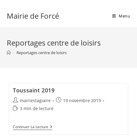
Skip
to
Mairie de Forcé
Menu
content
Reportages centre de loisirs
>
Reportages centre de loisirs
Toussaint 2019
Auteur/autrice
Publication
mairiestagiaire
19 novembre 2019
de
publiée :
Temps
3 min de lecture
la
de
publication :
lecture :
Toussaint
Continuer La Lecture
2019