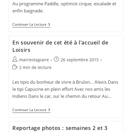
Au programme Paddle, optimist cirque, escalade et
enfin baignade.
Camp
Continuer La Lecture
Nautique
A
Brûlon
En souvenir de cet été à l’accueil de
Loisirs
Auteur/autrice
Publication
mairiestagiaire
26 septembre 2015
de
publiée :
Temps
2 min de lecture
la
de
publication :
lecture :
Les tipis du bonheur de vivre à Brulon... Alexis Dans
le tipi Capucine en plein effort Avec nos amis les
Indiens Dans le car, sur le chemin du retour Au…
En
Continuer La Lecture
Souvenir
De
Cet
Reportage photos : semaines 2 et 3
Été