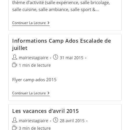
thème d'activité (salle expérience, salle bricolage,
salle cuisine, salle ambiance, salle sport &…
Des
Continuer La Lecture
Nouvelles
De
L’Accueil
Informations Camp Ados Escalade de
De
Loisirs
juillet
!!!
Auteur/autrice
Publication
mairiestagiaire
31 mai 2015
de
publiée :
Temps
1 min de lecture
la
de
publication :
lecture :
Flyer camp ados 2015
Informations
Continuer La Lecture
Camp
Ados
Escalade
Les vacances d’avril 2015
De
Juillet
Auteur/autrice
Publication
mairiestagiaire
28 avril 2015
de
publiée :
Temps
3 min de lecture