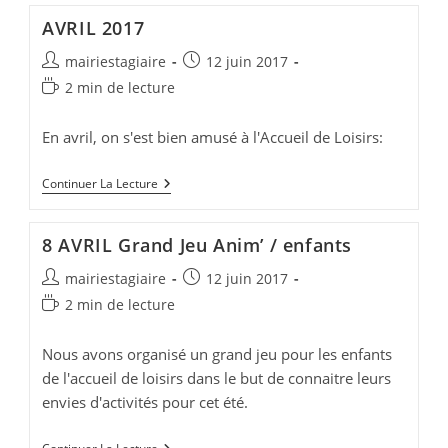
AVRIL 2017
Auteur/autrice
Publication
mairiestagiaire
12 juin 2017
de
publiée :
Temps
2 min de lecture
la
de
publication :
lecture :
En avril, on s'est bien amusé à l'Accueil de Loisirs:
AVRIL
Continuer La Lecture
2017
8 AVRIL Grand Jeu Anim’ / enfants
Auteur/autrice
Publication
mairiestagiaire
12 juin 2017
de
publiée :
Temps
2 min de lecture
la
de
publication :
lecture :
Nous avons organisé un grand jeu pour les enfants
de l'accueil de loisirs dans le but de connaitre leurs
envies d'activités pour cet été.