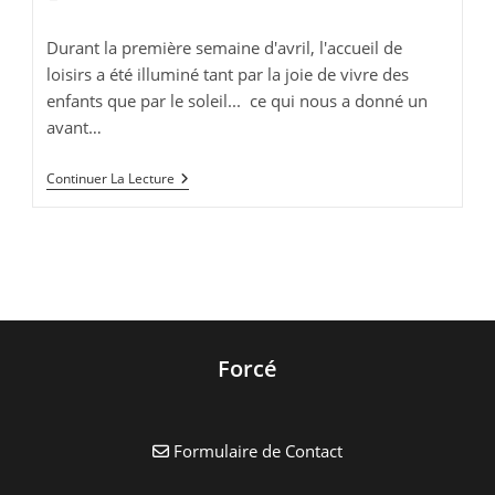
la
de
publication :
lecture :
Durant la première semaine d'avril, l'accueil de
loisirs a été illuminé tant par la joie de vivre des
enfants que par le soleil... ce qui nous a donné un
avant…
Les
Continuer La Lecture
Vacances
D’avril
2015
Forcé
Formulaire de Contact