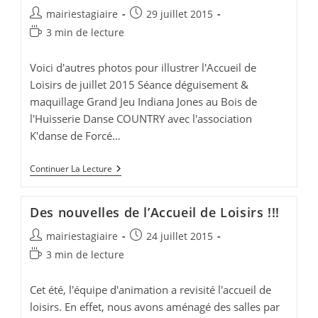
À
Auteur/autrice
Publication
mairiestagiaire
29 juillet 2015
L’accueil
De
de
publiée :
Temps
3 min de lecture
Loisirs
la
de
publication :
lecture :
Voici d'autres photos pour illustrer l'Accueil de
Loisirs de juillet 2015 Séance déguisement &
maquillage Grand Jeu Indiana Jones au Bois de
l'Huisserie Danse COUNTRY avec l'association
K'danse de Forcé…
Reportage
Continuer La Lecture
Photos
:
Semaines
Des nouvelles de l’Accueil de Loisirs !!!
2
Et
Auteur/autrice
Publication
mairiestagiaire
24 juillet 2015
3
de
publiée :
Temps
3 min de lecture
la
de
publication :
lecture :
Cet été, l'équipe d'animation a revisité l'accueil de
loisirs. En effet, nous avons aménagé des salles par