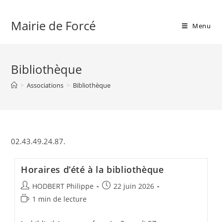
Skip
to
Mairie de Forcé
Menu
content
Bibliothèque
>
Associations
>
Bibliothèque
02.43.49.24.87.
Horaires d’été à la bibliothèque
Auteur/autrice
Publication
HODBERT Philippe
22 juin 2026
de
publiée :
Temps
1 min de lecture
la
de
publication :
lecture :