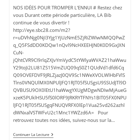
publication :
lecture :
NOS IDÉES POUR TROMPER L'ENNUI # Restez chez
vous Durant cette période particulière, LA Bib
continue de vous divertir !
http://eye.sbc28.com/m2?
r=uDVhNjg0NjI3Yjg1YjUzNmE5ZjRiZWIwNMQQPwZ
q_Q5FSdDD0KDQw1nQvl9NcHXEEHJN0K0D9GxJXN
CuN-
jQhtCVR9CI9rlqZXJvYmVydC5tYWlyaWVAZ21haWwu
Y29toJi2LU81ZS15VmZUQ09qS0Z1QUdVd1dfd6Cq
Q09OVEFDVF9JRLZjazJ0QV9Sc1NWeXVOLWlHbFVlS
Tlns0VNQUlMX0NPUlJFQ1RJT05fSUSgsU9SSUdJTl9D
QVBUSU9OX0lEtU1haWwgYXUgMDgwNDIwMjAueG
xzeK5PUklHSU5fS0lORF9JRKRYTFNYs1BIT05FX0NPU
lJFQ1RJT05fSUSgqFNUQVRFX0lEp1Vua25vd262azhl
dWNxalVSTWFvU2c1Mnc1YWZzd6A= Pour
retrouvez toutes nos idées, suivez-nous sur la…
Bibliothèque
Continuer La Lecture
: