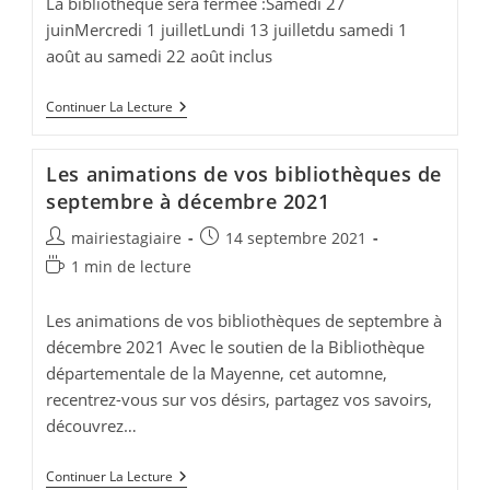
La bibliothèque sera fermée :Samedi 27
juinMercredi 1 juilletLundi 13 juilletdu samedi 1
août au samedi 22 août inclus
Horaires
Continuer La Lecture
D’été
À
La
Les animations de vos bibliothèques de
Bibliothèque
septembre à décembre 2021
Auteur/autrice
Publication
mairiestagiaire
14 septembre 2021
de
publiée :
Temps
1 min de lecture
la
de
publication :
lecture :
Les animations de vos bibliothèques de septembre à
décembre 2021 Avec le soutien de la Bibliothèque
départementale de la Mayenne, cet automne,
recentrez-vous sur vos désirs, partagez vos savoirs,
découvrez…
Les
Continuer La Lecture