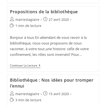
Animations
De
Vos
Propositions de la bibliothèque
Bibliothèques
De
Auteur/autrice
Publication
mairiestagiaire
27 avril 2020
Septembre
À
de
publiée :
Temps
1 min de lecture
Décembre
la
de
2021
publication :
lecture :
Bonjour à tous En attendant de vous revoir à la
bibliothèque, nous vous proposons de nous
raconter, à votre tour,une histoire: celle de votre
confinement; les rôles sont inversés!! Pour…
Propositions
Continuer La Lecture
De
La
Bibliothèque
Bibliothèque : Nos idées pour tromper
l’ennui
Auteur/autrice
Publication
mairiestagiaire
15 avril 2020
de
publiée :
Temps
3 min de lecture
la
de