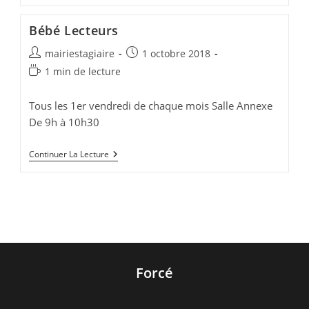
Nos
Idées
Bébé Lecteurs
Pour
Tromper
Auteur/autrice
Publication
mairiestagiaire
1 octobre 2018
L’ennui
de
publiée :
Temps
1 min de lecture
la
de
publication :
lecture :
Tous les 1er vendredi de chaque mois Salle Annexe
De 9h à 10h30
Bébé
Continuer La Lecture
Lecteurs
Forcé