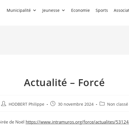
Municipalité
Jeunesse
Economie
Sports
Associa
Actualité – Forcé
Auteur/autrice
Publication
Post
HODBERT Philippe
30 novembre 2024
Non classé
de
publiée :
category:
la
oirée de Noël
https://www.intramuros.org/force/actualites/5312
publication :