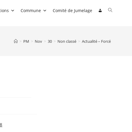
Toggle
tions
Commune
Comité de Jumelage
website
search
>
PM
>
Nov
>
30
>
Non classé
>
Actualité – Forcé
48