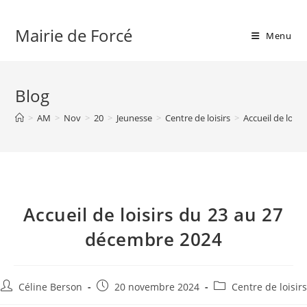
Skip
to
Mairie de Forcé
Menu
content
Blog
>
AM
>
Nov
>
20
>
Jeunesse
>
Centre de loisirs
>
Accueil de lois
Accueil de loisirs du 23 au 27
décembre 2024
Auteur/autrice
Publication
Post
Céline Berson
20 novembre 2024
Centre de loisirs
de
publiée :
category: