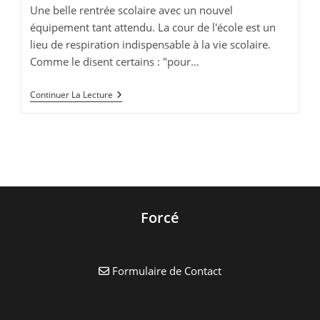
publication :
lecture :
Une belle rentrée scolaire avec un nouvel
équipement tant attendu. La cour de l'école est un
lieu de respiration indispensable à la vie scolaire.
Comme le disent certains : "pour…
Présentation
Continuer La Lecture
Des
Travaux
De
La
Cour
De
L’école
Forcé
Formulaire de Contact