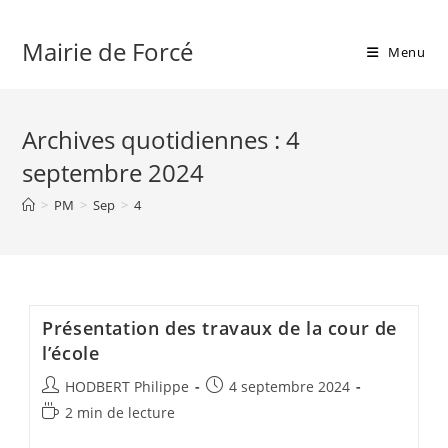
Skip
to
Mairie de Forcé
Menu
content
Archives quotidiennes : 4
septembre 2024
>
PM
>
Sep
>
4
Présentation des travaux de la cour de
l’école
Auteur/autrice
Publication
HODBERT Philippe
4 septembre 2024
de
publiée :
Temps
2 min de lecture
la
de