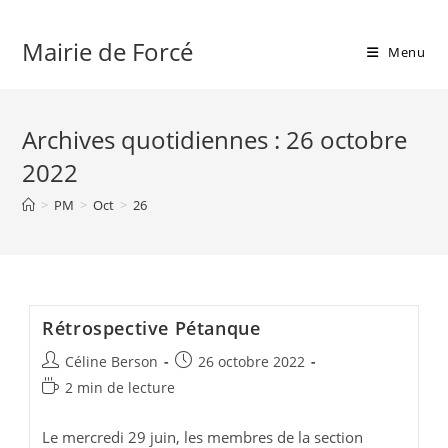
Skip
to
Mairie de Forcé
Menu
content
Archives quotidiennes : 26 octobre
2022
>
PM
>
Oct
>
26
Rétrospective Pétanque
Auteur/autrice
Publication
Céline Berson
26 octobre 2022
de
publiée :
Temps
2 min de lecture
la
de
publication :
lecture :
Le mercredi 29 juin, les membres de la section