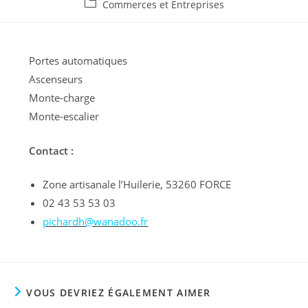
de
publiée :
Post
Commerces et Entreprises
la
category:
publication :
Portes automatiques
Ascenseurs
Monte-charge
Monte-escalier
Contact :
Zone artisanale l’Huilerie, 53260 FORCE
02 43 53 53 03
pichardh@wanadoo.fr
VOUS DEVRIEZ ÉGALEMENT AIMER