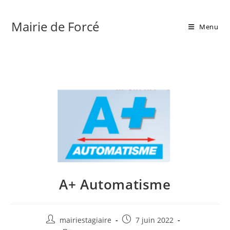
Skip
to
Mairie de Forcé
Menu
content
A+ Automatisme
Auteur/autrice
Publication
mairiestagiaire
7 juin 2022