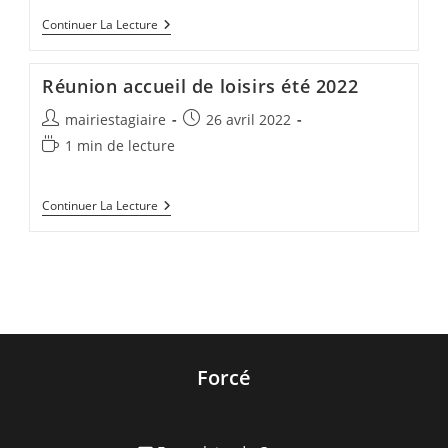
publication :
lecture :
A
Continuer La Lecture
Chaque
Âge
Son
Réunion accueil de loisirs été 2022
Séjour
Pour
Auteur/autrice
Publication
mairiestagiaire
26 avril 2022
Cet
Été
de
publiée :
Temps
1 min de lecture
À
la
de
L’accueil
publication :
De
lecture :
Loisirs
Réunion
Continuer La Lecture
Accueil
De
Loisirs
Été
2022
Forcé