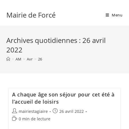
Skip
to
Mairie de Forcé
Menu
content
Archives quotidiennes : 26 avril
2022
>
AM
>
Avr
>
26
A chaque âge son séjour pour cet été à
l’accueil de loisirs
Auteur/autrice
Publication
mairiestagiaire
26 avril 2022
de
publiée :
Temps
0 min de lecture
la
de