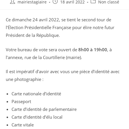
Auteur/autrice
Publication
Post
mairiestagiaire
18 avril 2022
Non classé
de
publiée :
category:
la
Ce dimanche 24 avril 2022, se tient le second tour de
publication :
l’Élection Présidentielle Française pour élire notre futur
Président de la République.
Votre bureau de vote sera ouvert de
8h00 à 19h00
, à
l’annexe, rue de la Courtillerie (mairie).
Il est impératif d’avoir avec vous une pièce d’identité avec
une photographie :
Carte nationale d’identité
Passeport
Carte d’identité de parlementaire
Carte d’identité d’élu local
Carte vitale