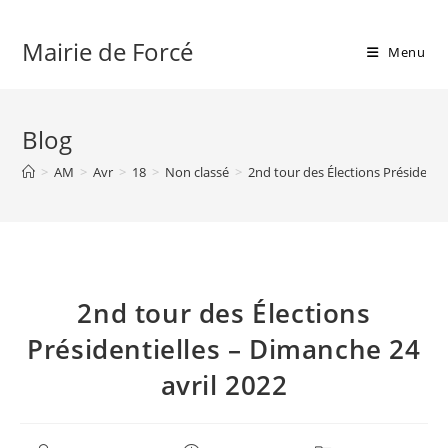
Skip
to
Mairie de Forcé
Menu
content
Blog
>
AM
>
Avr
>
18
>
Non classé
>
2nd tour des Élections Présidenti
2nd tour des Élections
Présidentielles – Dimanche 24
avril 2022