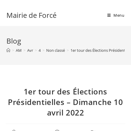
Skip
to
Mairie de Forcé
Menu
content
Blog
>
AM
>
Avr
>
4
>
Non classé
>
1er tour des Élections Présidentiel
1er tour des Élections
Présidentielles – Dimanche 10
avril 2022