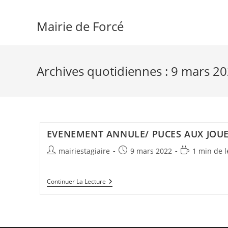
Skip
to
Mairie de Forcé
content
Archives quotidiennes : 9 mars 2
EVENEMENT ANNULE/ PUCES AUX JOU
Auteur/autrice
Publication
Temps
mairiestagiaire
9 mars 2022
1 min de l
de
publiée :
de
la
lecture :
EVENEMENT
Continuer La Lecture
publication :
ANNULE/
PUCES
AUX
JOUETS