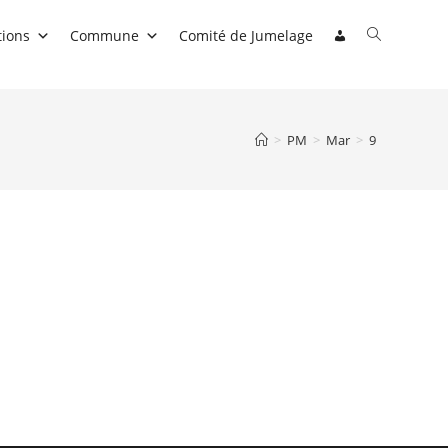
Toggle
tions
Commune
Comité de Jumelage
website
search
>
PM
>
Mar
>
9