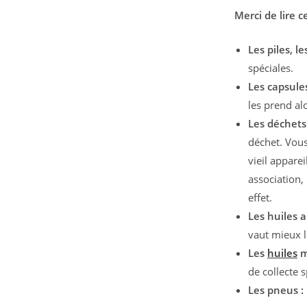
Merci de lire 
Les piles, l
spéciales.
Les capsule
les prend al
Les déchet
déchet. Vous
vieil appare
association,
effet.
Les huiles a
vaut mieux l
Les
huiles
m
de collecte 
Les pneus :