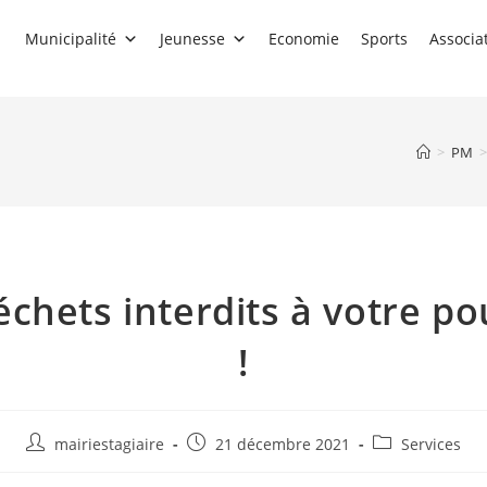
Municipalité
Jeunesse
Economie
Sports
Associa
>
PM
>
échets interdits à votre po
!
Auteur/autrice
Publication
Post
mairiestagiaire
21 décembre 2021
Services
de
publiée :
category: