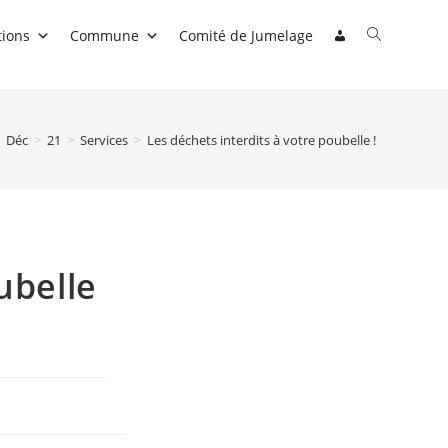
Toggle
tions
Commune
Comité de Jumelage
website
search
Déc
>
21
>
Services
>
Les déchets interdits à votre poubelle !
ubelle