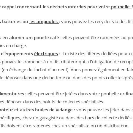
la
ce rappel concernant les déchets interdits pour votre
poubelle
publication :
es batteries ou
les ampoules
:
vous pouvez les recycler via des fil
s en aluminium pour le café :
elles peuvent être ramenées au pr
ors en charge.
s d’équipements
électriques
:
il existe des filières dédiées pour c
 pouvez les ramener à un distributeur qui a l’obligation de récup
il (en échange de l’achat d’un neuf). Vous pouvez également en fa
 le déposer dans une déchetterie ou dans des points collectes pré
limentaires :
elles peuvent être jetées dans votre poubelle ordina
es déposer dans des points de collectes spécialisés.
oteur et autres huiles de vidange :
vous pouvez les jeter dans 
spécifiques, chez un garagiste ou dans des bacs de collecte dédiés.
ils doivent être ramenés chez un spécialiste ou un distributeur.