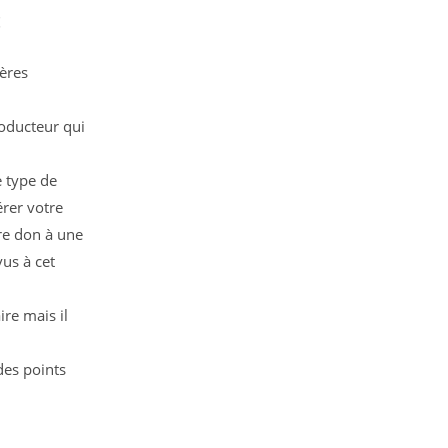
!
ières
oducteur qui
e type de
érer votre
ire don à une
vus à cet
ire mais il
des points