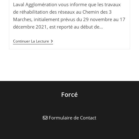
publication :
lecture :
Laval Agglomération vous informe que les travaux
de réhabilitation des réseaux au Chemin des 3
Marches, initialement prévus du 29 novembre au 17
décembre 2021, est reporté au début de…
Travaux
Continuer La Lecture
Sur
Réseaux
–
29
Novembre
Au
17
Décembre
2021
Forcé
Formulaire de Contact