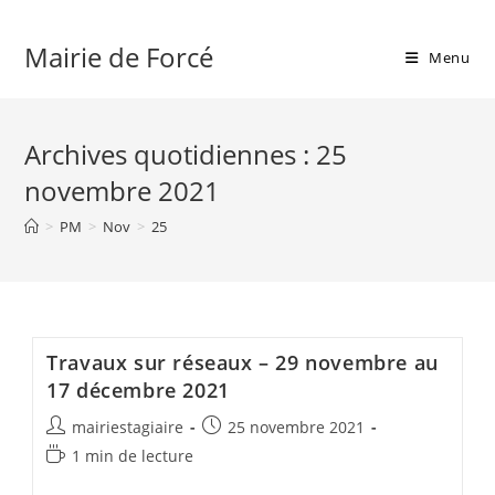
Skip
to
Mairie de Forcé
Menu
content
Archives quotidiennes : 25
novembre 2021
>
PM
>
Nov
>
25
Travaux sur réseaux – 29 novembre au
17 décembre 2021
Auteur/autrice
Publication
mairiestagiaire
25 novembre 2021
de
publiée :
Temps
1 min de lecture
la
de