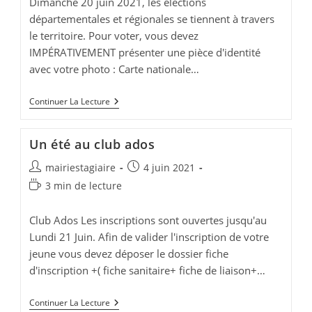
Dimanche 20 juin 2021, les élections
départementales et régionales se tiennent à travers
le territoire. Pour voter, vous devez
IMPÉRATIVEMENT présenter une pièce d'identité
avec votre photo : Carte nationale…
Élections
Continuer La Lecture
Départementales
Et
Régionales
Un été au club ados
–
Dimanche
Auteur/autrice
Publication
mairiestagiaire
4 juin 2021
20
Juin
de
publiée :
Temps
3 min de lecture
2021
la
de
publication :
lecture :
Club Ados Les inscriptions sont ouvertes jusqu'au
Lundi 21 Juin. Afin de valider l'inscription de votre
jeune vous devez déposer le dossier fiche
d'inscription +( fiche sanitaire+ fiche de liaison+…
Un
Continuer La Lecture