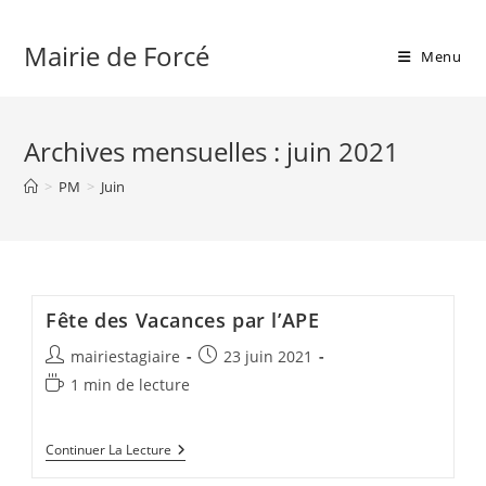
Skip
to
Mairie de Forcé
Menu
content
Archives mensuelles : juin 2021
>
PM
>
Juin
Fête des Vacances par l’APE
Auteur/autrice
Publication
mairiestagiaire
23 juin 2021
de
publiée :
Temps
1 min de lecture
la
de
publication :
lecture :
Fête
Continuer La Lecture
Des
Vacances