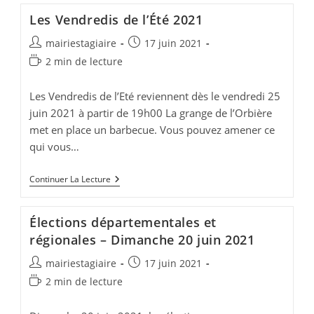
Par
Les Vendredis de l’Été 2021
L’APE
Auteur/autrice
Publication
mairiestagiaire
17 juin 2021
de
publiée :
Temps
2 min de lecture
la
de
publication :
lecture :
Les Vendredis de l’Eté reviennent dès le vendredi 25
juin 2021 à partir de 19h00 La grange de l’Orbière
met en place un barbecue. Vous pouvez amener ce
qui vous…
Les
Continuer La Lecture
Vendredis
De
L’Été
Élections départementales et
2021
régionales – Dimanche 20 juin 2021
Auteur/autrice
Publication
mairiestagiaire
17 juin 2021
de
publiée :
Temps
2 min de lecture
la
de
publication :
lecture :