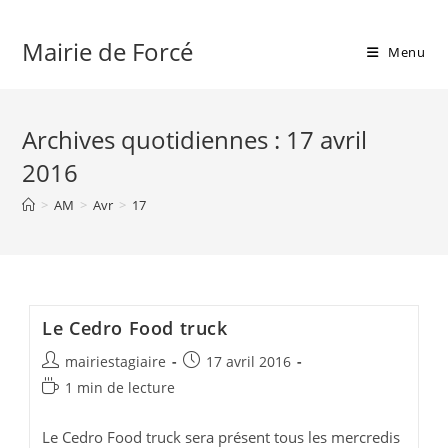
Skip
to
Mairie de Forcé
Menu
content
Archives quotidiennes : 17 avril
2016
>
AM
>
Avr
>
17
Le Cedro Food truck
Auteur/autrice
Publication
mairiestagiaire
17 avril 2016
de
publiée :
Temps
1 min de lecture
la
de
publication :
lecture :
Le Cedro Food truck sera présent tous les mercredis