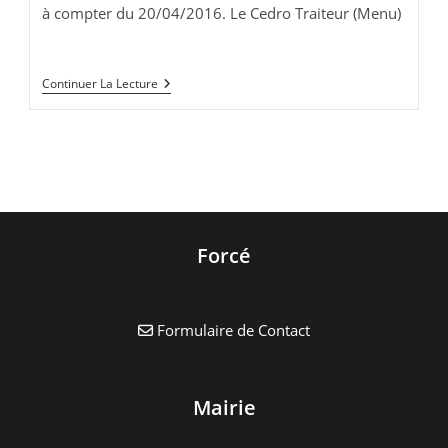
à compter du 20/04/2016. Le Cedro Traiteur (Menu)
Le
Continuer La Lecture
Cedro
Food
Truck
Forcé
Formulaire de Contact
Mairie