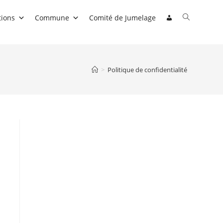
Toggle
tions
Commune
Comité de Jumelage
website
search
>
Politique de confidentialité