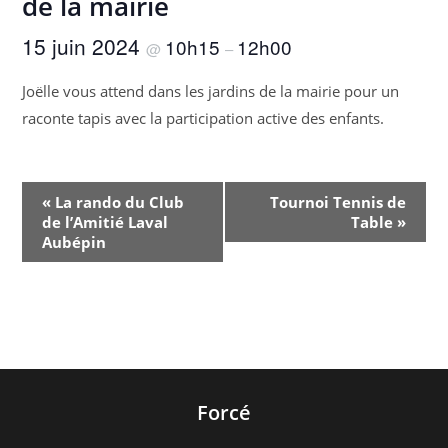
de la mairie
15 juin 2024
10h15
12h00
@
–
Joëlle vous attend dans les jardins de la mairie pour un
raconte tapis avec la participation active des enfants.
N
«
La rando du Club
Tournoi Tennis de
a
de l’Amitié Laval
Table
»
v
Aubépin
i
g
a
t
i
o
Forcé
n
É