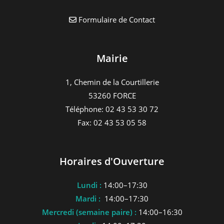
v
Formulaire de Contact
è
n
e
Mairie
m
e
1, Chemin de la Courtillerie
n
53260 FORCE
t
Téléphone: 02 43 53 30 72
Fax: 02 43 53 05 58
Horaires d'Ouverture
Lundi :
14:00–17:30
Mardi :
14:00–17:30
Mercredi (semaine paire) :
14:00–16:30