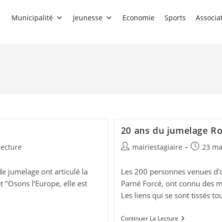
Municipalité
Jeunesse
Economie
Sports
Associa
20 ans du jumelage R
Auteur/autrice
Publicati
lecture
mairiestagiaire
23 ma
de
publiée :
la
e jumelage ont articulé la
Les 200 personnes venues d'o
publication :
 "Osons l’Europe, elle est
Parné Forcé, ont connu des m
Les liens qui se sont tissés to
20
Continuer La Lecture