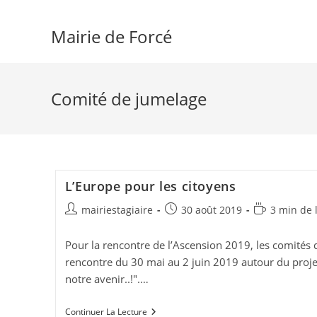
Skip
to
Mairie de Forcé
content
Comité de jumelage
L’Europe pour les citoyens
Auteur/autrice
Publication
Temps
mairiestagiaire
30 août 2019
3 min de 
de
publiée :
de
la
lecture :
Pour la rencontre de l’Ascension 2019, les comités d
publication :
rencontre du 30 mai au 2 juin 2019 autour du projet
notre avenir..!".…
L’Europe
Continuer La Lecture