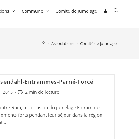
Toggle
tions
Commune
Comité de Jumelage
website
search
>
Associations
>
Comité de jumelage
osendahl-Entrammes-Parné-Forcé
on
Temps
i 2015
2 min de lecture
de
lecture :
utre-Rhin, à l'occasion du jumelage Entrammes
oments forts pendant leur séjour dans la région.
ut…