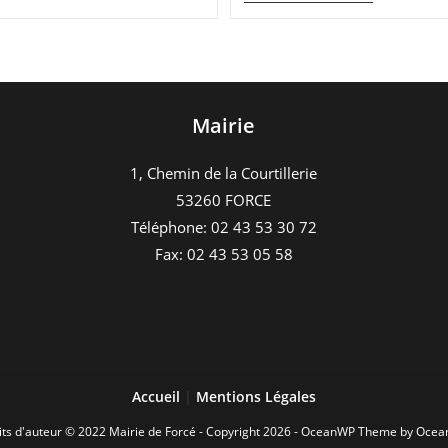
Ans
Du
Jumelage
Rosendahl-
Entrammes-
Parné-
Forcé
Mairie
1, Chemin de la Courtillerie
53260 FORCE
Téléphone: 02 43 53 30 72
Fax: 02 43 53 05 58
Accueil
|
Mentions Légales
its d'auteur © 2022 Mairie de Forcé - Copyright 2026 - OceanWP Theme by Oce