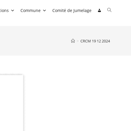
Toggle
tions
Commune
Comité de Jumelage
website
search
>
CRCM 19 12 2024