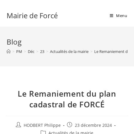
Skip
to
Mairie de Forcé
Menu
content
Blog
>
PM
>
Déc
>
23
>
Actualités de la mairie
>
Le Remaniement du pl
Le Remaniement du plan
cadastral de FORCÉ
Auteur/autrice
Publication
HODBERT Philippe
23 décembre 2024
de
publiée :
Post
Actualités de la mairie