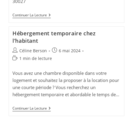
30027
Actualité
Continuer La Lecture
–
Forcé
Hébergement temporaire chez
l’habitant
Auteur/autrice
Publication
Céline Berson
6 mai 2024
de
publiée :
Temps
1 min de lecture
la
de
publication :
lecture :
Vous avez une chambre disponible dans votre
logement et souhaitez la proposer à la location pour
une courte période ? Vous recherchez un
hébergement temporaire et abordable le temps de…
Hébergement
Continuer La Lecture
Temporaire
Chez
L’habitant