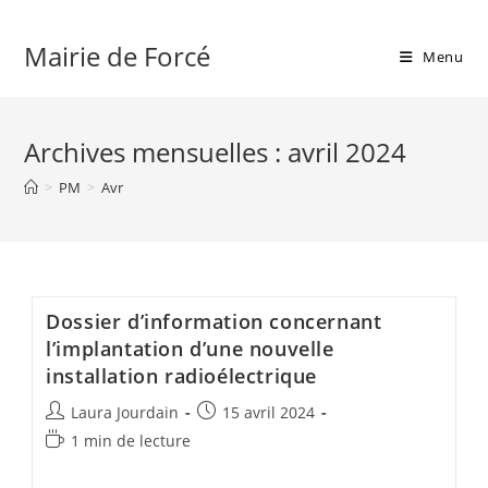
Skip
to
Mairie de Forcé
Menu
content
Archives mensuelles : avril 2024
>
PM
>
Avr
Dossier d’information concernant
l’implantation d’une nouvelle
installation radioélectrique
Auteur/autrice
Publication
Laura Jourdain
15 avril 2024
de
publiée :
Temps
1 min de lecture
la
de
publication :
lecture :