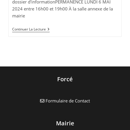
dossier d'informationPERMANENCE LUNDI 6 MAI
2024 entre 16h00 et 19h00 À la salle annexe de la
mairie
Dossier
Continuer La Lecture
D’information
Concernant
L’implantation
D’une
Nouvelle
Installation
Radioélectrique
Forcé
Formulaire de Contact
Mairie