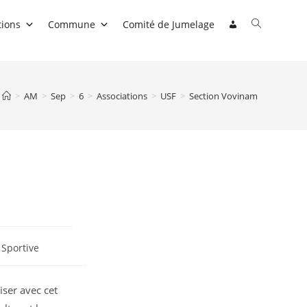
Toggle
tions
Commune
Comité de Jumelage
website
search
>
AM
>
Sep
>
6
>
Associations
>
USF
>
Section Vovinam
 Sportive
ser avec cet