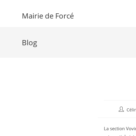
Skip
to
Mairie de Forcé
content
Blog
Auteur/a
Céli
de
la
La section Vovi
publicat