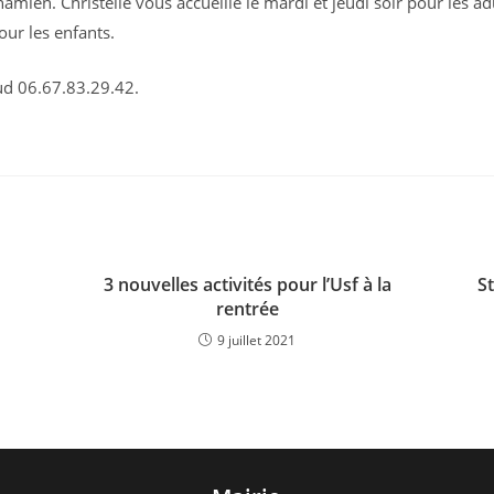
namien. Christelle vous accueille le mardi et jeudi soir pour les adu
our les enfants.
ud 06.67.83.29.42.
3 nouvelles activités pour l’Usf à la
St
rentrée
9 juillet 2021