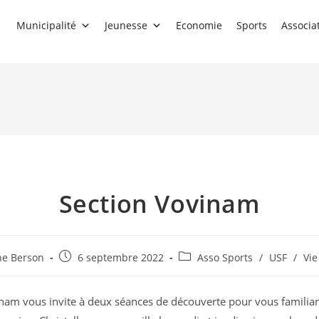
Municipalité
Jeunesse
Economie
Sports
Associa
Section Vovinam
utrice
Publication
Post
ne Berson
6 septembre 2022
Asso Sports
/
USF
/
Vie
publiée :
category:
nam vous invite à deux séances de découverte pour vous familiari
ion :