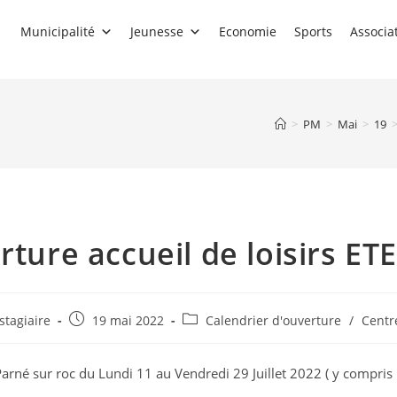
Municipalité
Jeunesse
Economie
Sports
Associa
>
PM
>
Mai
>
19
ture accueil de loisirs ET
rice
Publication
Post
stagiaire
19 mai 2022
Calendrier d'ouverture
/
Centre
publiée :
category:
e Parné sur roc du Lundi 11 au Vendredi 29 Juillet 2022 ( y compris l
n :