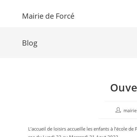
Skip
to
Mairie de Forcé
content
Blog
Ouver
Auteur/aut
mairie
de
la
L’accueil de loisirs accueille les enfants à l’école d
publicatio
roc du Lundi 22 au Mercredi 31 Aout 2022